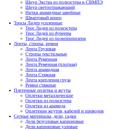
Шнур Экстра из полиэстера и СВМПЭ
Шнур светоотражающий
Нитки арамидные швейные
Швартовый конец
Тросы Лидер усиленные
Трос Лидер из полиэстера
Трос Лидер из dyneema
Трос Лидер из полипропилена
Ленты, стропы, ремни
Лента Грузовая
Стропы текстильные
Лента Ременная
Лента Ременная (плотная)
Лента арамидная
Лента Стяжная
Лента крепления груза
Ремни стяжные
Плетенные оплетки и жгуты
Оплетки металлические
Оплетки из полиэстера
Оплетки из арамида
Оплетение жгутов, кабелей и проводов
Сетные материалы, дели, садки
Дели безузловые капроновые
Дели капроновые узловые