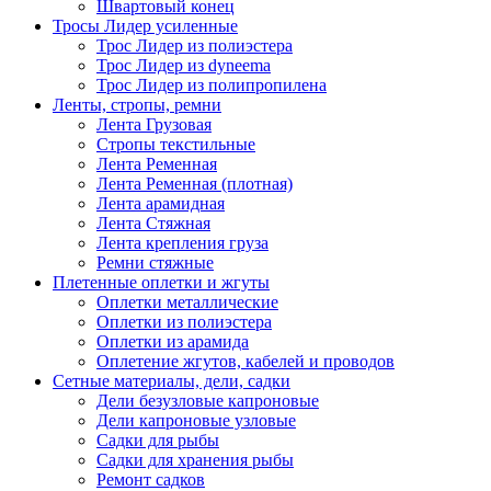
Швартовый конец
Тросы Лидер усиленные
Трос Лидер из полиэстера
Трос Лидер из dyneema
Трос Лидер из полипропилена
Ленты, стропы, ремни
Лента Грузовая
Стропы текстильные
Лента Ременная
Лента Ременная (плотная)
Лента арамидная
Лента Стяжная
Лента крепления груза
Ремни стяжные
Плетенные оплетки и жгуты
Оплетки металлические
Оплетки из полиэстера
Оплетки из арамида
Оплетение жгутов, кабелей и проводов
Сетные материалы, дели, садки
Дели безузловые капроновые
Дели капроновые узловые
Садки для рыбы
Садки для хранения рыбы
Ремонт садков