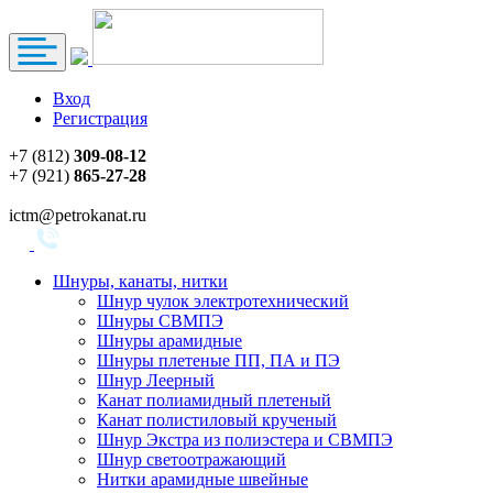
Вход
Регистрация
+7 (812)
309-08-12
+7 (921)
865-27-28
ictm@petrokanat.ru
Шнуры, канаты, нитки
Шнур чулок электротехнический
Шнуры СВМПЭ
Шнуры арамидные
Шнуры плетеные ПП, ПА и ПЭ
Шнур Леерный
Канат полиамидный плетеный
Канат полистиловый крученый
Шнур Экстра из полиэстера и СВМПЭ
Шнур светоотражающий
Нитки арамидные швейные