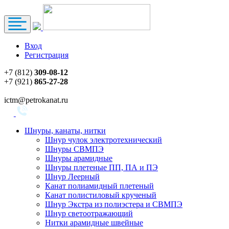
Вход
Регистрация
+7 (812)
309-08-12
+7 (921)
865-27-28
ictm@petrokanat.ru
Шнуры, канаты, нитки
Шнур чулок электротехнический
Шнуры СВМПЭ
Шнуры арамидные
Шнуры плетеные ПП, ПА и ПЭ
Шнур Леерный
Канат полиамидный плетеный
Канат полистиловый крученый
Шнур Экстра из полиэстера и СВМПЭ
Шнур светоотражающий
Нитки арамидные швейные