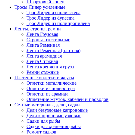
Швартовый конец
Тросы Лидер усиленные
Трос Лидер из полиэстера
Трос Лидер из dyneema
Трос Лидер из полипропилена
Ленты, стропы, ремни
Лента Грузовая
Стропы текстильные
Лента Ременная
Лента Ременная (плотная)
Лента арамидная
Лента Стяжная
Лента крепления груза
Ремни стяжные
Плетенные оплетки и жгуты
Оплетки металлические
Оплетки из полиэстера
Оплетки из арамида
Оплетение жгутов, кабелей и проводов
Сетные материалы, дели, садки
Дели безузловые капроновые
Дели капроновые узловые
Садки для рыбы
Садки для хранения рыбы
Ремонт садков