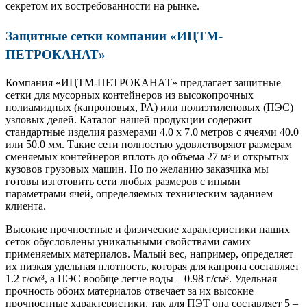
секретом их востребованности на рынке.
Защитные сетки компании «ИЦТМ-
ПЕТРОКАНАТ»
Компания «ИЦТМ-ПЕТРОКАНАТ» предлагает защитные
сетки для мусорных контейнеров из высокопрочных
полиамидных (капроновых, PA) или полиэтиленовых (ПЭС)
узловых делей. Каталог нашей продукции содержит
стандартные изделия размерами 4.0 х 7.0 метров с ячеями 40.0
или 50.0 мм. Такие сети полностью удовлетворяют размерам
сменяемых контейнеров вплоть до объема 27 м³ и открытых
кузовов грузовых машин. Но по желанию заказчика мы
готовы изготовить сети любых размеров с иными
параметрами ячей, определяемых техническим заданием
клиента.
Высокие прочностные и физические характеристики наших
сеток обусловлены уникальными свойствами самих
применяемых материалов. Малый вес, например, определяет
их низкая удельная плотность, которая для капрона составляет
1.2 г/см³, а ПЭС вообще легче воды – 0.98 г/см³. Удельная
прочность обоих материалов отвечает за их высокие
прочностные характеристики, так для ПЭТ она составляет 5 –