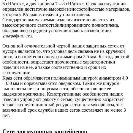
6 cН/дтекс, а для капрона 7 – 8 cН/дтекс. Срок эксплуатации
определен достаточно высокой износостойкостью материалов,
которая у PA выше, нежели у полиэтилена.
Стандартно выпускаемые изделия изготавливаются из
высокопрочного светостабилизированного полиэтилена,
обладающего средней устойчивостью к воздействию
ультрафиолета.
Основной отличительной чертой наших защитных сеток от
мусора является то, что узловая дель связана не из крученой
нити, а из плетеного шнура диаметром 2.5 мм. Благодаря этой
особенности, возрастают прочностные характеристики
изделий из нее, а также соответственно и сроки их
эксплуатации.
Края сети обрамляются полиамидным шнуром диаметром 4.0
– 6.0 мм и обрабатываются оверлоком. Таким же шнуром
выполнены петли по углам сети, обеспечивающие ее
надежное крепление. Конструктивные особенности наших
изделий упрощают работу с сетью, существенно возрастает
также эксплуатационный ресурс сетки для мусоровоза, так
заявленный срок службы наших сеток составляет не менее 3
лет.
Сети для мусорных контейнеров