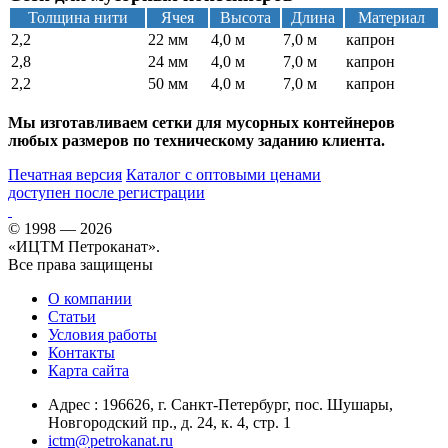
Толщина нити
Ячея
Высота
Длина
Материал
2,2
22 мм
4,0 м
7,0 м
капрон
2,8
24 мм
4,0 м
7,0 м
капрон
2,2
50 мм
4,0 м
7,0 м
капрон
Мы изготавливаем сетки для мусорных контейнеров
любых размеров по техническому заданию клиента.
Печатная версия
Каталог с оптовыми ценами
доступен после регистрации
© 1998 — 2026
«ИЦТМ Петроканат».
Все права защищены
О компании
Статьи
Условия работы
Контакты
Карта сайта
Адрес :
196626
, г.
Санкт-Петербург
, пос. Шушары,
Новгородский пр., д. 24, к. 4, стр. 1
ictm@petrokanat.ru