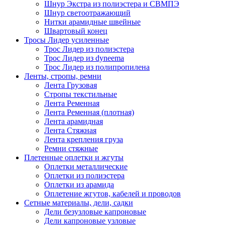
Шнур Экстра из полиэстера и СВМПЭ
Шнур светоотражающий
Нитки арамидные швейные
Швартовый конец
Тросы Лидер усиленные
Трос Лидер из полиэстера
Трос Лидер из dyneema
Трос Лидер из полипропилена
Ленты, стропы, ремни
Лента Грузовая
Стропы текстильные
Лента Ременная
Лента Ременная (плотная)
Лента арамидная
Лента Стяжная
Лента крепления груза
Ремни стяжные
Плетенные оплетки и жгуты
Оплетки металлические
Оплетки из полиэстера
Оплетки из арамида
Оплетение жгутов, кабелей и проводов
Сетные материалы, дели, садки
Дели безузловые капроновые
Дели капроновые узловые