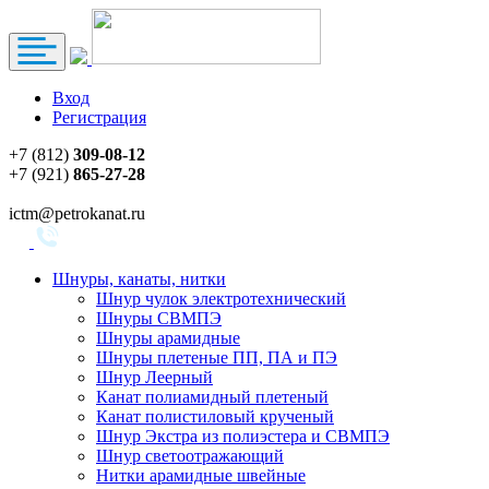
Вход
Регистрация
+7 (812)
309-08-12
+7 (921)
865-27-28
ictm@petrokanat.ru
Шнуры, канаты, нитки
Шнур чулок электротехнический
Шнуры СВМПЭ
Шнуры арамидные
Шнуры плетеные ПП, ПА и ПЭ
Шнур Леерный
Канат полиамидный плетеный
Канат полистиловый крученый
Шнур Экстра из полиэстера и СВМПЭ
Шнур светоотражающий
Нитки арамидные швейные