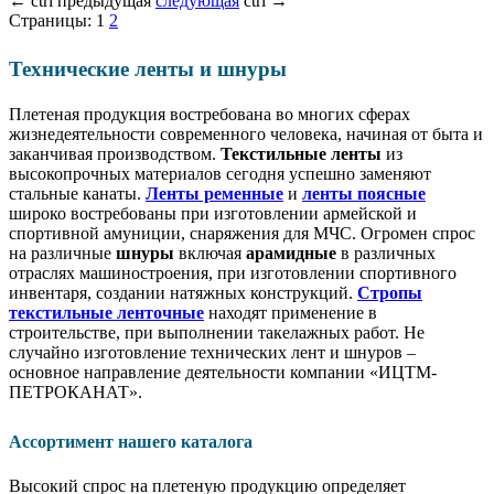
←
ctrl
предыдущая
следующая
ctrl
→
Страницы:
1
2
Технические ленты и шнуры
Плетеная продукция востребована во многих сферах
жизнедеятельности современного человека, начиная от быта и
заканчивая производством.
Текстильные ленты
из
высокопрочных материалов сегодня успешно заменяют
стальные канаты.
Ленты ременные
и
ленты
поясные
широко востребованы при изготовлении армейской и
спортивной амуниции, снаряжения для МЧС. Огромен спрос
на различные
шнуры
включая
арамидные
в различных
отраслях машиностроения, при изготовлении спортивного
инвентаря, создании натяжных конструкций.
Стропы
текстильные ленточные
находят применение в
строительстве, при выполнении такелажных работ. Не
случайно изготовление технических лент и шнуров –
основное направление деятельности компании «ИЦТМ-
ПЕТРОКАНАТ».
Ассортимент нашего каталога
Высокий спрос на плетеную продукцию определяет