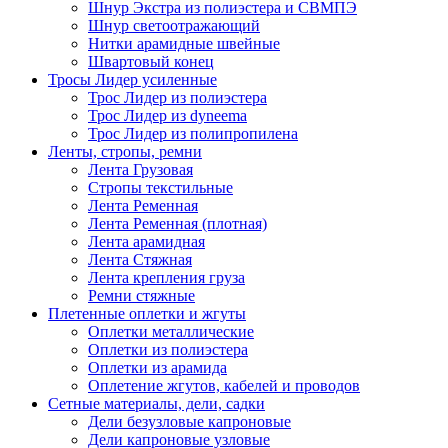
Шнур Экстра из полиэстера и СВМПЭ
Шнур светоотражающий
Нитки арамидные швейные
Швартовый конец
Тросы Лидер усиленные
Трос Лидер из полиэстера
Трос Лидер из dyneema
Трос Лидер из полипропилена
Ленты, стропы, ремни
Лента Грузовая
Стропы текстильные
Лента Ременная
Лента Ременная (плотная)
Лента арамидная
Лента Стяжная
Лента крепления груза
Ремни стяжные
Плетенные оплетки и жгуты
Оплетки металлические
Оплетки из полиэстера
Оплетки из арамида
Оплетение жгутов, кабелей и проводов
Сетные материалы, дели, садки
Дели безузловые капроновые
Дели капроновые узловые