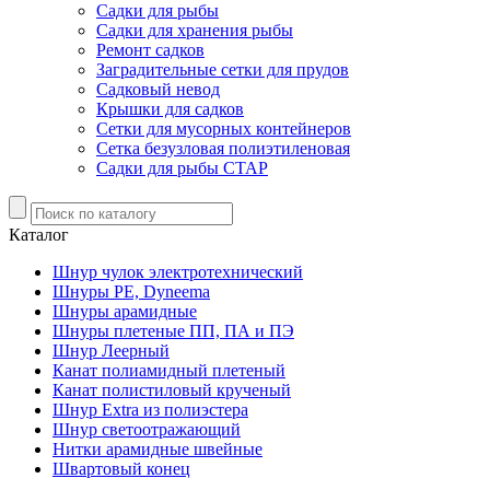
Садки для рыбы
Садки для хранения рыбы
Ремонт садков
Заградительные сетки для прудов
Садковый невод
Крышки для садков
Сетки для мусорных контейнеров
Сетка безузловая полиэтиленовая
Садки для рыбы СТАР
Каталог
Шнур чулок электротехнический
Шнуры PE, Dyneema
Шнуры арамидные
Шнуры плетеные ПП, ПА и ПЭ
Шнур Леерный
Канат полиамидный плетеный
Канат полистиловый крученый
Шнур Extra из полиэстера
Шнур светоотражающий
Нитки арамидные швейные
Швартовый конец