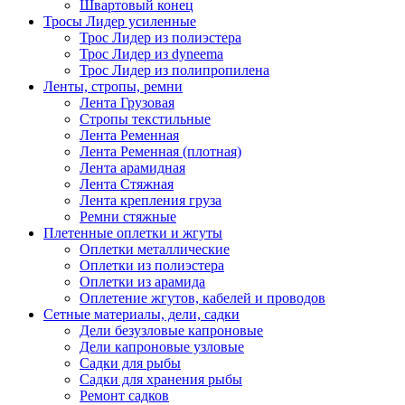
Швартовый конец
Тросы Лидер усиленные
Трос Лидер из полиэстера
Трос Лидер из dyneema
Трос Лидер из полипропилена
Ленты, стропы, ремни
Лента Грузовая
Стропы текстильные
Лента Ременная
Лента Ременная (плотная)
Лента арамидная
Лента Стяжная
Лента крепления груза
Ремни стяжные
Плетенные оплетки и жгуты
Оплетки металлические
Оплетки из полиэстера
Оплетки из арамида
Оплетение жгутов, кабелей и проводов
Сетные материалы, дели, садки
Дели безузловые капроновые
Дели капроновые узловые
Садки для рыбы
Садки для хранения рыбы
Ремонт садков