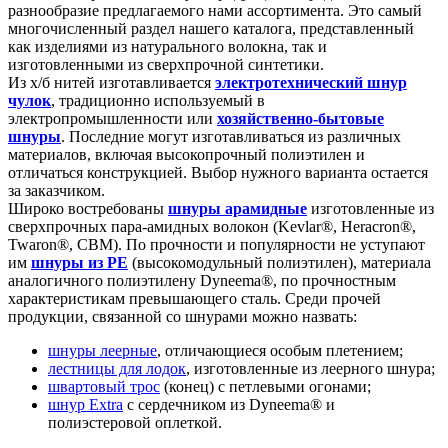
разнообразие предлагаемого нами ассортимента. Это самый
многочисленный раздел нашего каталога, представленный
как изделиями из натурального волокна, так и
изготовленными из сверхпрочной синтетики.
Из х/б нитей изготавливается
электротехнический шнур
чулок
, традиционно используемый в
электропромышленности или
хозяйственно-бытовые
шнур
ы
. Последние могут изготавливаться из различных
материалов, включая высокопрочный полиэтилен и
отличаться конструкцией. Выбор нужного варианта остается
за заказчиком.
Широко востребованы
шнуры арамидные
изготовленные из
сверхпрочных пара-амидных волокон (Kevlar®, Heracron®,
Twaron®, СВМ). По прочности и популярности не уступают
им
шнуры из PE
(высокомодульный полиэтилен), материала
аналогичного полиэтилену Dyneema®, по прочностным
характеристикам превышающего сталь. Среди прочей
продукции, связанной со шнурами можно назвать:
шнуры леерные
, отличающиеся особым плетением;
лестницы для лодок
, изготовленные из леерного шнура;
швартовый трос
(конец) с петлевыми огонами;
шнур Extra
с сердечником из Dyneema® и
полиэстеровой оплеткой.