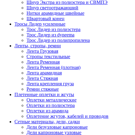
Шнур Экстра из полиэстера и СВМПЭ
Шнур светоотражающий
Нитки арамидные швейные
Швартовый конец
Тросы Лидер усиленные
Трос Лидер из полиэстера
Трос Лидер из dyneema
Трос Лидер из полипропилена
Ленты, стропы, ремни
Лента Грузовая
Стропы текстильные
Лента Ременная
Лента Ременная (плотная)
Лента арамидная
Лента Стяжная
Лента крепления груза
Ремни стяжные
Плетенные оплетки и жгуты
Оплетки металлические
Оплетки из полиэстера
Оплетки из арамида
Оплетение жгутов, кабелей и проводов
Сетные материалы, дели, садки
Дели безузловые капроновые
Дели капроновые узловые