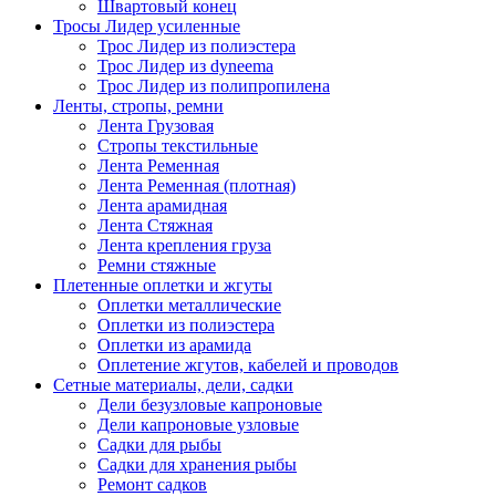
Швартовый конец
Тросы Лидер усиленные
Трос Лидер из полиэстера
Трос Лидер из dyneema
Трос Лидер из полипропилена
Ленты, стропы, ремни
Лента Грузовая
Стропы текстильные
Лента Ременная
Лента Ременная (плотная)
Лента арамидная
Лента Стяжная
Лента крепления груза
Ремни стяжные
Плетенные оплетки и жгуты
Оплетки металлические
Оплетки из полиэстера
Оплетки из арамида
Оплетение жгутов, кабелей и проводов
Сетные материалы, дели, садки
Дели безузловые капроновые
Дели капроновые узловые
Садки для рыбы
Садки для хранения рыбы
Ремонт садков