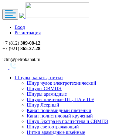
Вход
Регистрация
+7 (812)
309-08-12
+7 (921)
865-27-28
ictm@petrokanat.ru
Шнуры, канаты, нитки
Шнур чулок электротехнический
Шнуры СВМПЭ
Шнуры арамидные
Шнуры плетеные ПП, ПА и ПЭ
Шнур Леерный
Канат полиамидный плетеный
Канат полистиловый крученый
Шнур Экстра из полиэстера и СВМПЭ
Шнур светоотражающий
Нитки арамидные швейные