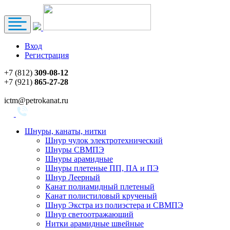
Вход
Регистрация
+7 (812)
309-08-12
+7 (921)
865-27-28
ictm@petrokanat.ru
Шнуры, канаты, нитки
Шнур чулок электротехнический
Шнуры СВМПЭ
Шнуры арамидные
Шнуры плетеные ПП, ПА и ПЭ
Шнур Леерный
Канат полиамидный плетеный
Канат полистиловый крученый
Шнур Экстра из полиэстера и СВМПЭ
Шнур светоотражающий
Нитки арамидные швейные