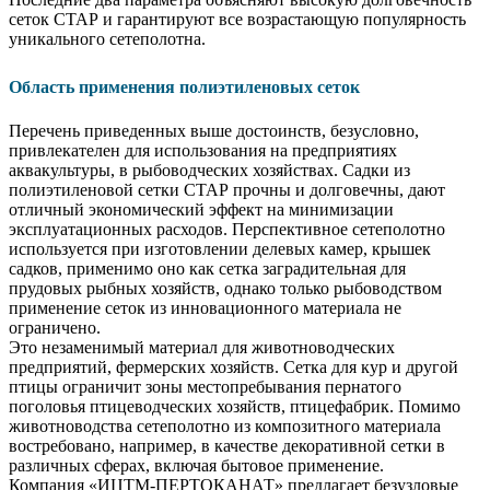
сеток СТАР и гарантируют все возрастающую популярность
уникального сетеполотна.
Область применения полиэтиленовых сеток
Перечень приведенных выше достоинств, безусловно,
привлекателен для использования на предприятиях
аквакультуры, в рыбоводческих хозяйствах. Садки из
полиэтиленовой сетки СТАР прочны и долговечны, дают
отличный экономический эффект на минимизации
эксплуатационных расходов. Перспективное сетеполотно
используется при изготовлении делевых камер, крышек
садков, применимо оно как сетка заградительная для
прудовых рыбных хозяйств, однако только рыбоводством
применение сеток из инновационного материала не
ограничено.
Это незаменимый материал для животноводческих
предприятий, фермерских хозяйств. Сетка для кур и другой
птицы ограничит зоны местопребывания пернатого
поголовья птицеводческих хозяйств, птицефабрик. Помимо
животноводства сетеполотно из композитного материала
востребовано, например, в качестве декоративной сетки в
различных сферах, включая бытовое применение.
Компания «ИЦТМ-ПЕРТОКАНАТ» предлагает безузловые