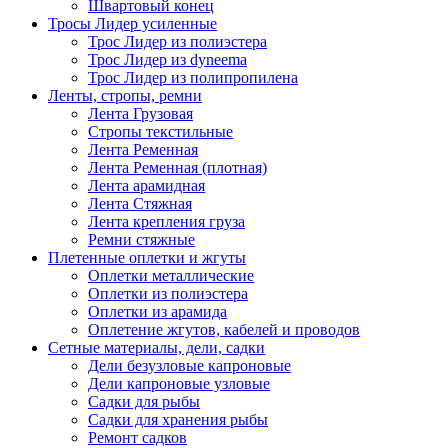
Швартовый конец
Тросы Лидер усиленные
Трос Лидер из полиэстера
Трос Лидер из dyneema
Трос Лидер из полипропилена
Ленты, стропы, ремни
Лента Грузовая
Стропы текстильные
Лента Ременная
Лента Ременная (плотная)
Лента арамидная
Лента Стяжная
Лента крепления груза
Ремни стяжные
Плетенные оплетки и жгуты
Оплетки металлические
Оплетки из полиэстера
Оплетки из арамида
Оплетение жгутов, кабелей и проводов
Сетные материалы, дели, садки
Дели безузловые капроновые
Дели капроновые узловые
Садки для рыбы
Садки для хранения рыбы
Ремонт садков