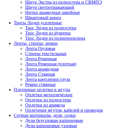
Шнур Экстра из полиэстера и СВМПЭ
Шнур светоотражающий
Нитки арамидные швейные
Швартовый конец
Тросы Лидер усиленные
Трос Лидер из полиэстера
Трос Лидер из dyneema
Трос Лидер из полипропилена
Ленты, стропы, ремни
Лента Грузовая
Стропы текстильные
Лента Ременная
Лента Ременная (плотная)
Лента арамидная
Лента Стяжная
Лента крепления груза
Ремни стяжные
Плетенные оплетки и жгуты
Оплетки металлические
Оплетки из полиэстера
Оплетки из арамида
Оплетение жгутов, кабелей и проводов
Сетные материалы, дели, садки
Дели безузловые капроновые
Дели капроновые узловые