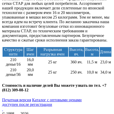
сетки СТАР для любых целей потребителя. Ассортимент
нашей продукции включает дели сплетенные по японской
технологии с размером ячеи 16 и 20 миллиметров,
упакованные в мешки весом 25 килограмм. Тем не менее, мы
всегда идем на встречу клиента. По желанию заказчика наша
компания изготовит безузловые сетки из инновационного
материала СТАР, по техническим требованиям и
документации, предоставленным партнером. Безупречное
качество и сжатые сроки исполнения заказа гарантированы.
Структура
Шаг
Разрывная
Высота,
Высота,
Длина
нити
ячеи
нагрузка ячеи
яч.
м
210
16,0
25 кг
360 яч.
11,5 м
23,0 м
денье/16
мм
210
20,0
25 кг
250 яч.
10,0 м
34,0 м
денье/36
мм
Стоимость и наличие делей Вы можете узнать по тел. +7
(812) 309-08-12
Печатная версия
Каталог с оптовыми ценами
доступен после регистрации
© 1998 — 2026