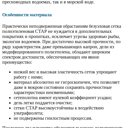
пресноводных водоемах, так и в морской воде.
Особенности материала
Практически неподверженная обрастаниям безузловая сетка
полиэтиленовая СТАР не нуждается в дополнительных
покрытиях и пропитках, исключает угрозы здоровью рыбы,
экологии водоемов. При достаточно высокой прочности, по
ряду характеристик даже превышающих капрон, дели из
модифицированного полиэтилена, обладают широким
спектром достоинств, обеспечивающих им явное
преимущество:
низкий вес и высокая эластичность сеток упрощают
работу с ними;
материал абсолютно не гигроскопичен, что позволяет
даже в мокром состоянии сохранять прочностные
характеристики неизменными;
сетеполотна имеют нулевой коэффициент усадки;
дель легко поддается очистке;
сетки СТАР высокоустойчивы к воздействию
ультрафиолета;
не подвержены гнилостным процессам.
Последние два параметра объясняют высокую долговечность