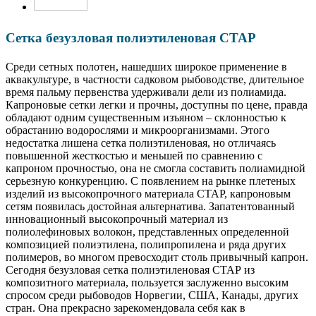
Сетка безузловая полиэтиленовая СТАР
Среди сетных полотен, нашедших широкое применение в
аквакультуре, в частности садковом рыбоводстве, длительное
время пальму первенства удерживали дели из полиамида.
Капроновые сетки легки и прочны, доступны по цене, правда
обладают одним существенным изъяном – склонностью к
обрастанию водорослями и микроорганизмами. Этого
недостатка лишена сетка полиэтиленовая, но отличаясь
повышенной жесткостью и меньшей по сравнению с
капроном прочностью, она не смогла составить полиамидной
серьезную конкуренцию. С появлением на рынке плетеных
изделий из высокопрочного материала СТАР, капроновым
сетям появилась достойная альтернатива. Запатентованный
инновационный высокопрочный материал из
полиолефиновых волокон, представленных определенной
композицией полиэтилена, полипропилена и ряда других
полимеров, во многом превосходит столь привычный капрон.
Сегодня безузловая сетка полиэтиленовая СТАР из
композитного материала, пользуется заслуженно высоким
спросом среди рыбоводов Норвегии, США, Канады, других
стран. Она прекрасно зарекомендовала себя как в