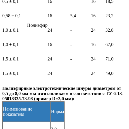
0,5 ± 0,1
16
-
16
18,5
0,58 ± 0,1
16
5,4
16
23,2
Полиэфир
1,0 ± 0,1
24
-
24
32,8
1,0 ± 0,1
16
-
16
67,0
1,5 ± 0,1
24
-
24
71,0
1,5 ± 0,1
24
-
24
49,0
Полиэфирные электротехнические шнуры диаметром от
0,5 до 8,0 мм мы изготавливаем в соответствии с ТУ 6-13-
05018335-73-98 (пример D=3,0 мм):
Наименование
Норма
показателя