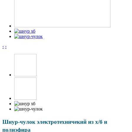
‹
›
Шнур-чулок электротехничекий из х/б и
полиэфира