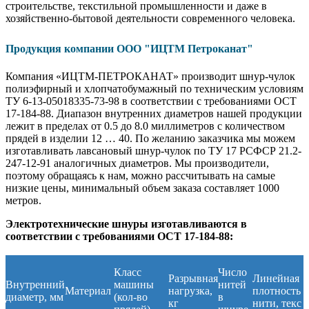
строительстве, текстильной промышленности и даже в
хозяйственно-бытовой деятельности современного человека.
Продукция компании ООО "ИЦТМ Петроканат"
Компания «ИЦТМ-ПЕТРОКАНАТ» производит шнур-чулок
полиэфирный и хлопчатобумажный по техническим условиям
ТУ 6-13-05018335-73-98 в соответствии с требованиями ОСТ
17-184-88. Диапазон внутренних диаметров нашей продукции
лежит в пределах от 0.5 до 8.0 миллиметров с количеством
прядей в изделии 12 … 40. По желанию заказчика мы можем
изготавливать лавсановый шнур-чулок по ТУ 17 РСФСР 21.2-
247-12-91 аналогичных диаметров. Мы производители,
поэтому обращаясь к нам, можно рассчитывать на самые
низкие цены, минимальный объем заказа составляет 1000
метров.
Электротехнические шнуры изготавливаются в
соответствии с требованиями ОСТ 17-184-88:
Класс
Число
Разрывная
Линейная
Внутренний
машины
нитей
Материал
нагрузка,
плотность
диаметр, мм
(кол-во
в
кг
нити, текс