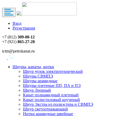
Вход
Регистрация
+7 (812)
309-08-12
+7 (921)
865-27-28
ictm@petrokanat.ru
Шнуры, канаты, нитки
Шнур чулок электротехнический
Шнуры СВМПЭ
Шнуры арамидные
Шнуры плетеные ПП, ПА и ПЭ
Шнур Леерный
Канат полиамидный плетеный
Канат полистиловый крученый
Шнур Экстра из полиэстера и СВМПЭ
Шнур светоотражающий
Нитки арамидные швейные