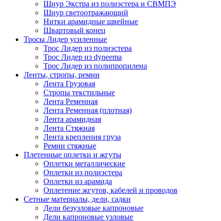
Шнур Экстра из полиэстера и СВМПЭ
Шнур светоотражающий
Нитки арамидные швейные
Швартовый конец
Тросы Лидер усиленные
Трос Лидер из полиэстера
Трос Лидер из dyneema
Трос Лидер из полипропилена
Ленты, стропы, ремни
Лента Грузовая
Стропы текстильные
Лента Ременная
Лента Ременная (плотная)
Лента арамидная
Лента Стяжная
Лента крепления груза
Ремни стяжные
Плетенные оплетки и жгуты
Оплетки металлические
Оплетки из полиэстера
Оплетки из арамида
Оплетение жгутов, кабелей и проводов
Сетные материалы, дели, садки
Дели безузловые капроновые
Дели капроновые узловые