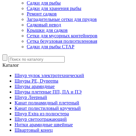
Садки для рыбы
Садки для хранения рыбы
Ремонт садков
Заградительные сетки для прудов
Садковый невод
Крышки для садков
Сетки для мусорных контейнеров
Сетка безузловая полиэтиленовая
Садки для рыбы СТАР
Каталог
Шнур чулок электротехнический
Шнуры PE, Dyneema
Шнуры арамидные
Шнуры плетеные ПП, ПА и ПЭ
Шнур Леерный
Канат полиамидный плетеный
Канат полистиловый крученый
Шнур Extra из полиэстера
Шнур светоотражающий
Нитки арамидные швейные
Швартовый конец