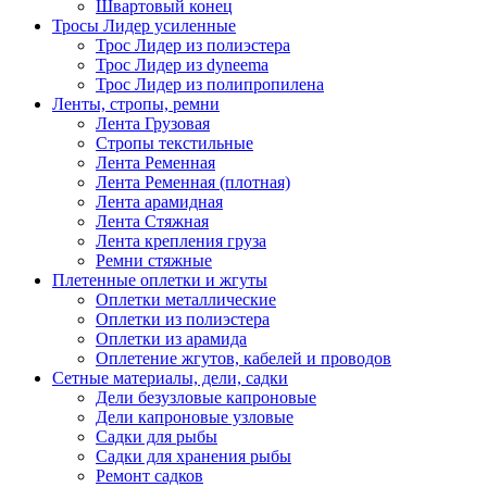
Швартовый конец
Тросы Лидер усиленные
Трос Лидер из полиэстера
Трос Лидер из dyneema
Трос Лидер из полипропилена
Ленты, стропы, ремни
Лента Грузовая
Стропы текстильные
Лента Ременная
Лента Ременная (плотная)
Лента арамидная
Лента Стяжная
Лента крепления груза
Ремни стяжные
Плетенные оплетки и жгуты
Оплетки металлические
Оплетки из полиэстера
Оплетки из арамида
Оплетение жгутов, кабелей и проводов
Сетные материалы, дели, садки
Дели безузловые капроновые
Дели капроновые узловые
Садки для рыбы
Садки для хранения рыбы
Ремонт садков