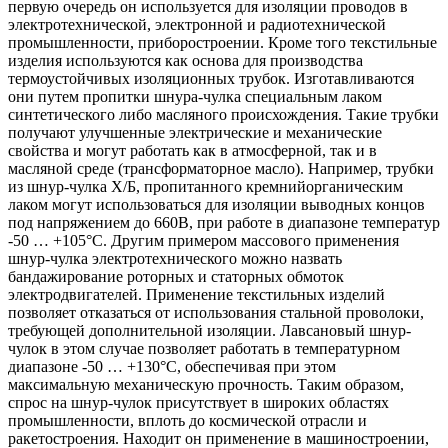
первую очередь он используется для изоляции проводов в
электротехнической, электронной и радиотехнической
промышленности, приборостроении. Кроме того текстильные
изделия используются как основа для производства
термоустойчивых изоляционных трубок. Изготавливаются
они путем пропитки шнура-чулка специальным лаком
синтетического либо масляного происхождения. Такие трубки
получают улучшенные электрические и механические
свойства и могут работать как в атмосферной, так и в
масляной среде (трансформаторное масло). Например, трубки
из шнур-чулка Х/Б, пропитанного кремнийорганическим
лаком могут использоваться для изоляции выводных концов
под напряжением до 660В, при работе в диапазоне температур
-50 … +105°C. Другим примером массового применения
шнур-чулка электротехнического можно назвать
бандажирование роторных и статорных обмоток
электродвигателей. Применение текстильных изделий
позволяет отказаться от использования стальной проволоки,
требующей дополнительной изоляции. Лавсановый шнур-
чулок в этом случае позволяет работать в температурном
диапазоне -50 … +130°C, обеспечивая при этом
максимальную механическую прочность. Таким образом,
спрос на шнур-чулок присутствует в широких областях
промышленности, вплоть до космической отрасли и
ракетостроения. Находит он применение в машиностроении,