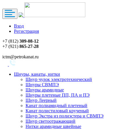
Вход
Регистрация
+7 (812)
309-08-12
+7 (921)
865-27-28
ictm@petrokanat.ru
Шнуры, канаты, нитки
Шнур чулок электротехнический
Шнуры СВМПЭ
Шнуры арамидные
Шнуры плетеные ПП, ПА и ПЭ
Шнур Леерный
Канат полиамидный плетеный
Канат полистиловый крученый
Шнур Экстра из полиэстера и СВМПЭ
Шнур светоотражающий
Нитки арамидные швейные