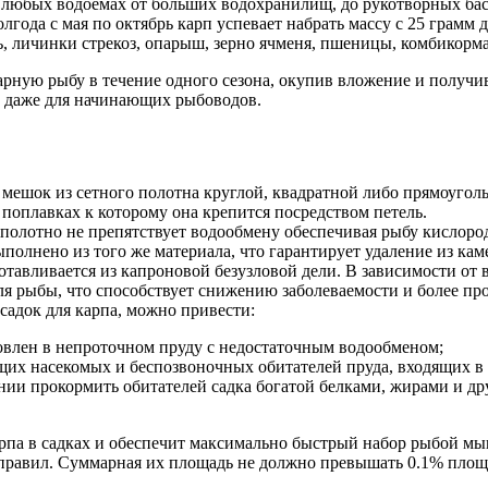
в любых водоемах от больших водохранилищ, до рукотворных бас
года с мая по октябрь карп успевает набрать массу с 25 грамм 
ь, личинки стрекоз, опарыш, зерно ячменя, пшеницы, комбикорма
арную рыбу в течение одного сезона, окупив вложение и получи
м даже для начинающих рыбоводов.
– мешок из сетного полотна круглой, квадратной либо прямоуго
поплавках к которому она крепится посредством петель.
полотно не препятствует водообмену обеспечивая рыбу кислоро
полнено из того же материала, что гарантирует удаление из кам
отавливается из капроновой безузловой дели. В зависимости от 
для рыбы, что способствует снижению заболеваемости и более пр
садок для карпа, можно привести:
ановлен в непроточном пруду с недостаточным водообменом;
щих насекомых и беспозвоночных обитателей пруда, входящих в 
янии прокормить обитателей садка богатой белками, жирами и 
карпа в садках и обеспечит максимально быстрый набор рыбой м
равил. Суммарная их площадь не должно превышать 0.1% площади