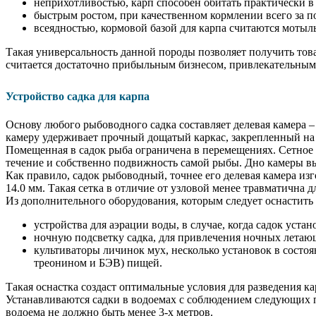
неприхотливостью, карп способен обитать практически 
быстрым ростом, при качественном кормлении всего за пол
всеядностью, кормовой базой для карпа считаются мотыл
Такая универсальность данной породы позволяет получить тов
считается достаточно прибыльным бизнесом, привлекательны
Устройство садка для карпа
Основу любого рыбоводного садка составляет делевая камера 
камеру удерживает прочный дощатый каркас, закрепленный на 
Помещенная в садок рыба ограничена в перемещениях. Сетное 
течение и собственно подвижность самой рыбы. Дно камеры вы
Как правило, садок рыбоводный, точнее его делевая камера изг
14.0 мм. Такая сетка в отличие от узловой менее травматична 
Из дополнительного оборудования, которым следует оснастить 
устройства для аэрации воды, в случае, когда садок уст
ночную подсветку садка, для привлечения ночных летаю
культиваторы личинок мух, несколько установок в состо
треонином и БЭВ) пищей.
Такая оснастка создаст оптимальные условия для разведения 
Устанавливаются садки в водоемах с соблюдением следующих п
водоема не должно быть менее 3-х метров.