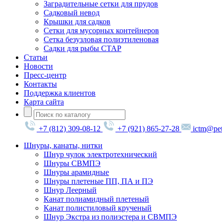
Заградительные сетки для прудов
Садковый невод
Крышки для садков
Сетки для мусорных контейнеров
Сетка безузловая полиэтиленовая
Садки для рыбы СТАР
Статьи
Новости
Пресс-центр
Контакты
Поддержка клиентов
Карта сайта
+7 (812) 309-08-12
+7 (921) 865-27-28
ictm@pet
Шнуры, канаты, нитки
Шнур чулок электротехнический
Шнуры СВМПЭ
Шнуры арамидные
Шнуры плетеные ПП, ПА и ПЭ
Шнур Леерный
Канат полиамидный плетеный
Канат полистиловый крученый
Шнур Экстра из полиэстера и СВМПЭ