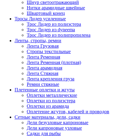
Шнур светоотражающий
Нитки арамидные швейные
Швартовый конец
Тросы Лидер усиленные
Трос Лидер из полиэстера
Трос Лидер из dyneema
Трос Лидер из полипропилена
Ленты, стропы, ремни
Лента Грузовая
Стропы текстильные
Лента Ременная
Лента Ременная (плотная)
Лента арамидная
Лента Стяжная
Лента крепления груза
Ремни стяжные
Плетенные оплетки и жгуты
Оплетки металлические
Оплетки из полиэстера
Оплетки из арамида
Оплетение жгутов, кабелей и проводов
Сетные материалы, дели, садки
Дели безузловые капроновые
Дели капроновые узловые
Садки для рыбы