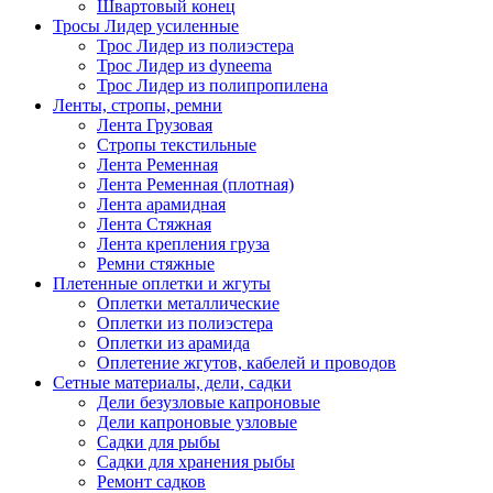
Швартовый конец
Тросы Лидер усиленные
Трос Лидер из полиэстера
Трос Лидер из dyneema
Трос Лидер из полипропилена
Ленты, стропы, ремни
Лента Грузовая
Стропы текстильные
Лента Ременная
Лента Ременная (плотная)
Лента арамидная
Лента Стяжная
Лента крепления груза
Ремни стяжные
Плетенные оплетки и жгуты
Оплетки металлические
Оплетки из полиэстера
Оплетки из арамида
Оплетение жгутов, кабелей и проводов
Сетные материалы, дели, садки
Дели безузловые капроновые
Дели капроновые узловые
Садки для рыбы
Садки для хранения рыбы
Ремонт садков