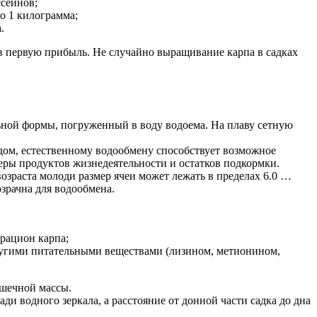
сейнов;
до 1 килограмма;
.
в первую прибыль. Не случайно выращивание карпа в садках
льной формы, погруженный в воду водоема. На плаву сетную
дом, естественному водообмену способствует возможное
еры продуктов жизнедеятельности и остатков подкормки.
возраста молоди размер ячеи может лежать в пределах 6.0 …
озрачна для водообмена.
рацион карпа;
другими питательными веществами (лизином, метионином,
ышечной массы.
 водного зеркала, а расстояние от донной части садка до дна