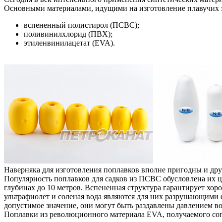
Основными материалами, идущими на изготовление плавучих э
вспененный полистирол (ПСВС);
поливинилхлорид (ПВХ);
этиленвинилацетат (EVA).
Наверняка для изготовления поплавков вполне пригодны и дру
Популярность поплавков для садков из ПСВС обусловлена их 
глубинах до 10 метров. Вспененная структура гарантирует хо
ультрафиолет и соленая вода являются для них разрушающими
допустимое значение, они могут быть раздавлены давлением в
Поплавки из революционного материала EVA, получаемого соп