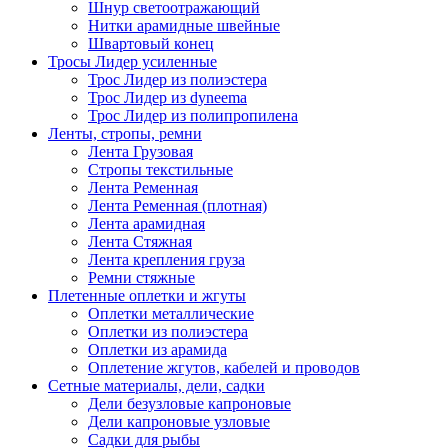
Шнур светоотражающий
Нитки арамидные швейные
Швартовый конец
Тросы Лидер усиленные
Трос Лидер из полиэстера
Трос Лидер из dyneema
Трос Лидер из полипропилена
Ленты, стропы, ремни
Лента Грузовая
Стропы текстильные
Лента Ременная
Лента Ременная (плотная)
Лента арамидная
Лента Стяжная
Лента крепления груза
Ремни стяжные
Плетенные оплетки и жгуты
Оплетки металлические
Оплетки из полиэстера
Оплетки из арамида
Оплетение жгутов, кабелей и проводов
Сетные материалы, дели, садки
Дели безузловые капроновые
Дели капроновые узловые
Садки для рыбы