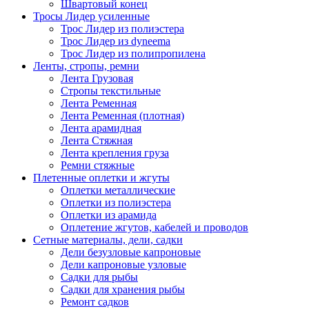
Швартовый конец
Тросы Лидер усиленные
Трос Лидер из полиэстера
Трос Лидер из dyneema
Трос Лидер из полипропилена
Ленты, стропы, ремни
Лента Грузовая
Стропы текстильные
Лента Ременная
Лента Ременная (плотная)
Лента арамидная
Лента Стяжная
Лента крепления груза
Ремни стяжные
Плетенные оплетки и жгуты
Оплетки металлические
Оплетки из полиэстера
Оплетки из арамида
Оплетение жгутов, кабелей и проводов
Сетные материалы, дели, садки
Дели безузловые капроновые
Дели капроновые узловые
Садки для рыбы
Садки для хранения рыбы
Ремонт садков