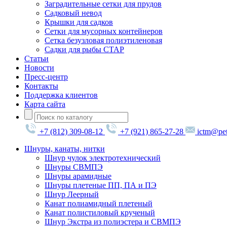
Заградительные сетки для прудов
Садковый невод
Крышки для садков
Сетки для мусорных контейнеров
Сетка безузловая полиэтиленовая
Садки для рыбы СТАР
Статьи
Новости
Пресс-центр
Контакты
Поддержка клиентов
Карта сайта
+7 (812) 309-08-12
+7 (921) 865-27-28
ictm@pet
Шнуры, канаты, нитки
Шнур чулок электротехнический
Шнуры СВМПЭ
Шнуры арамидные
Шнуры плетеные ПП, ПА и ПЭ
Шнур Леерный
Канат полиамидный плетеный
Канат полистиловый крученый
Шнур Экстра из полиэстера и СВМПЭ