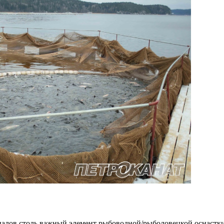
алов столь важный элемент рыбоводной/рыболовецкой оснастки 