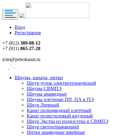
Вход
Регистрация
+7 (812)
309-08-12
+7 (921)
865-27-28
ictm@petrokanat.ru
Шнуры, канаты, нитки
Шнур чулок электротехнический
Шнуры СВМПЭ
Шнуры арамидные
Шнуры плетеные ПП, ПА и ПЭ
Шнур Леерный
Канат полиамидный плетеный
Канат полистиловый крученый
Шнур Экстра из полиэстера и СВМПЭ
Шнур светоотражающий
Нитки арамидные швейные