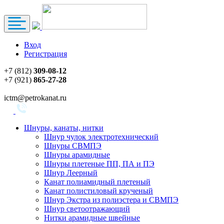
Вход
Регистрация
+7 (812)
309-08-12
+7 (921)
865-27-28
ictm@petrokanat.ru
Шнуры, канаты, нитки
Шнур чулок электротехнический
Шнуры СВМПЭ
Шнуры арамидные
Шнуры плетеные ПП, ПА и ПЭ
Шнур Леерный
Канат полиамидный плетеный
Канат полистиловый крученый
Шнур Экстра из полиэстера и СВМПЭ
Шнур светоотражающий
Нитки арамидные швейные