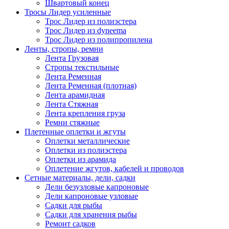
Швартовый конец
Тросы Лидер усиленные
Трос Лидер из полиэстера
Трос Лидер из dyneema
Трос Лидер из полипропилена
Ленты, стропы, ремни
Лента Грузовая
Стропы текстильные
Лента Ременная
Лента Ременная (плотная)
Лента арамидная
Лента Стяжная
Лента крепления груза
Ремни стяжные
Плетенные оплетки и жгуты
Оплетки металлические
Оплетки из полиэстера
Оплетки из арамида
Оплетение жгутов, кабелей и проводов
Сетные материалы, дели, садки
Дели безузловые капроновые
Дели капроновые узловые
Садки для рыбы
Садки для хранения рыбы
Ремонт садков