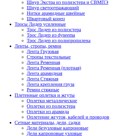
Шнур Экстра из полиэстера и СВМПЭ
Шнур светоотражающий
Нитки арамидные швейные
Швартовый конец
Тросы Лидер усиленные
Трос Лидер из полиэстера
Трос Лидер из dyneema
Трос Лидер из полипропилена
Ленты, стропы, ремни
Лента Грузовая
Стропы текстильные
Лента Ременная
Лента Ременная (плотная)
Лента арамидная
Лента Стяжная
Лента крепления груза
Ремни стяжные
Плетенные оплетки и жгуты
Оплетки металлические
Оплетки из полиэстера
Оплетки из арамида
Оплетение жгутов, кабелей и проводов
Сетные материалы, дели, садки
Дели безузловые капроновые
Дели капроновые узловые