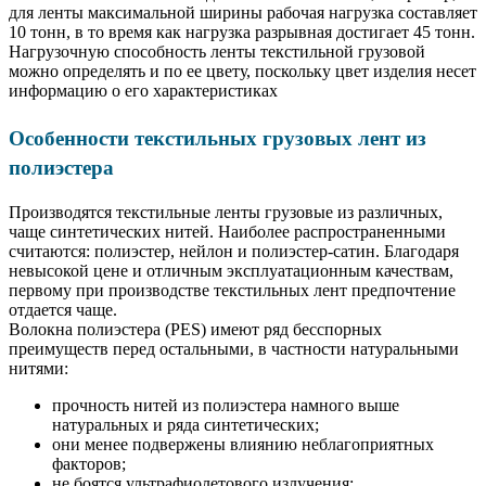
для ленты максимальной ширины рабочая нагрузка составляет
10 тонн, в то время как нагрузка разрывная достигает 45 тонн.
Нагрузочную способность ленты текстильной грузовой
можно определять и по ее цвету, поскольку цвет изделия несет
информацию о его характеристиках
Особенности текстильных грузовых лент из
полиэстера
Производятся текстильные ленты грузовые из различных,
чаще синтетических нитей. Наиболее распространенными
считаются: полиэстер, нейлон и полиэстер-сатин. Благодаря
невысокой цене и отличным эксплуатационным качествам,
первому при производстве текстильных лент предпочтение
отдается чаще.
Волокна полиэстера (PES) имеют ряд бесспорных
преимуществ перед остальными, в частности натуральными
нитями:
прочность нитей из полиэстера намного выше
натуральных и ряда синтетических;
они менее подвержены влиянию неблагоприятных
факторов;
не боятся ультрафиолетового излучения;