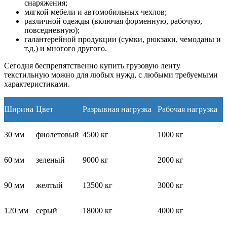
снаряжения;
мягкой мебели и автомобильных чехлов;
различной одежды (включая форменную, рабочую,
повседневную);
галантерейной продукции (сумки, рюкзаки, чемоданы и
т.д.) и многого другого.
Сегодня беспрепятственно купить грузовую ленту
текстильную можно для любых нужд, с любыми требуемыми
характеристиками.
Ширина
Цвет
Разрывная нагрузка
Рабочая нагрузка
30 мм
фиолетовый
4500 кг
1000 кг
60 мм
зеленый
9000 кг
2000 кг
90 мм
желтый
13500 кг
3000 кг
120 мм
серый
18000 кг
4000 кг