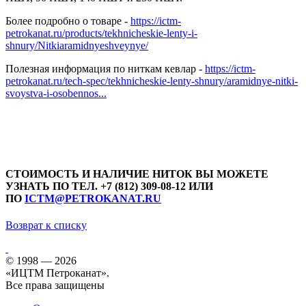
Более подробно о товаре -
https://ictm-
petrokanat.ru/products/tekhnicheskie-lenty-i-
shnury/Nitkiaramidnyeshveynye/
Полезная информация по ниткам кевлар -
https://ictm-
petrokanat.ru/tech-spec/tekhnicheskie-lenty-shnury/aramidnye-nitki-
svoystva-i-osobennos...
СТОИМОСТЬ И НАЛИЧИЕ НИТОК ВЫ МОЖЕТЕ
УЗНАТЬ ПО ТЕЛ. +7 (812) 309-08-12 ИЛИ
ПО
ICTM@PETROKANAT.RU
Возврат к списку
© 1998 — 2026
«ИЦТМ Петроканат».
Все права защищены