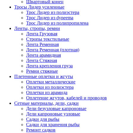
Швартовый конец
Тросы Лидер усиленные
Трос Лидер из полиэстера
Трос Лидер из dyneema
Трос Лидер из полипропилена
Ленты, стропы, ремни
Лента Грузовая
Стропы текстильные
Лента Ременная
Лента Ременная (плотная)
Лента арамидная
Лента Стяжная
Лента крепления груза
Ремни стяжные
Плетенные оплетки и жгуты
Оплетки металлические
Оплетки из полиэстера
Оплетки из арамида
Оплетение жгутов, кабелей и проводов
Сетные материалы, дели, садки
Дели безузловые капроновые
Дели капроновые узловые
Садки для рыбы
Садки для хранения рыбы
Ремонт садков