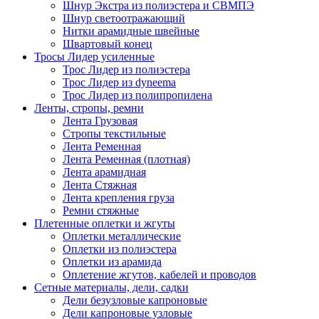
Шнур Экстра из полиэстера и СВМПЭ
Шнур светоотражающий
Нитки арамидные швейные
Швартовый конец
Тросы Лидер усиленные
Трос Лидер из полиэстера
Трос Лидер из dyneema
Трос Лидер из полипропилена
Ленты, стропы, ремни
Лента Грузовая
Стропы текстильные
Лента Ременная
Лента Ременная (плотная)
Лента арамидная
Лента Стяжная
Лента крепления груза
Ремни стяжные
Плетенные оплетки и жгуты
Оплетки металлические
Оплетки из полиэстера
Оплетки из арамида
Оплетение жгутов, кабелей и проводов
Сетные материалы, дели, садки
Дели безузловые капроновые
Дели капроновые узловые