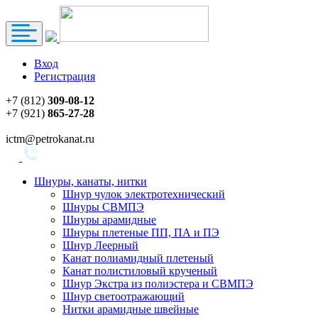
Вход
Регистрация
+7 (812)
309-08-12
+7 (921)
865-27-28
ictm@petrokanat.ru
Шнуры, канаты, нитки
Шнур чулок электротехнический
Шнуры СВМПЭ
Шнуры арамидные
Шнуры плетеные ПП, ПА и ПЭ
Шнур Леерный
Канат полиамидный плетеный
Канат полистиловый крученый
Шнур Экстра из полиэстера и СВМПЭ
Шнур светоотражающий
Нитки арамидные швейные